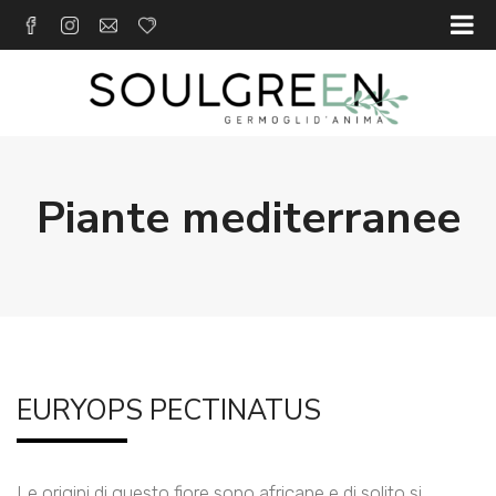
Piante mediterranee
EURYOPS PECTINATUS
Le origini di questo fiore sono africane e di solito si