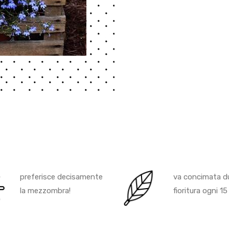
preferisce decisamente
va concimata du
la mezzombra!
fioritura ogni 15