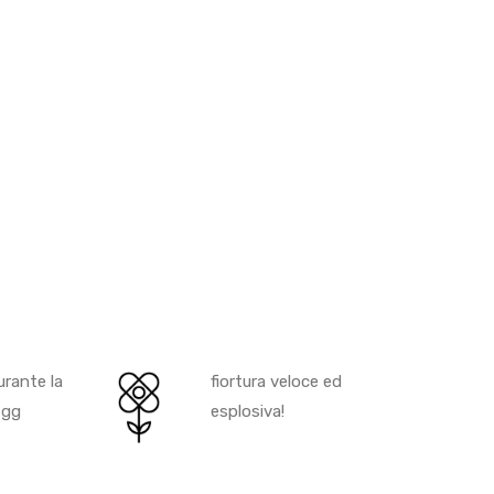
rante la
fiortura veloce ed
 gg
esplosiva!