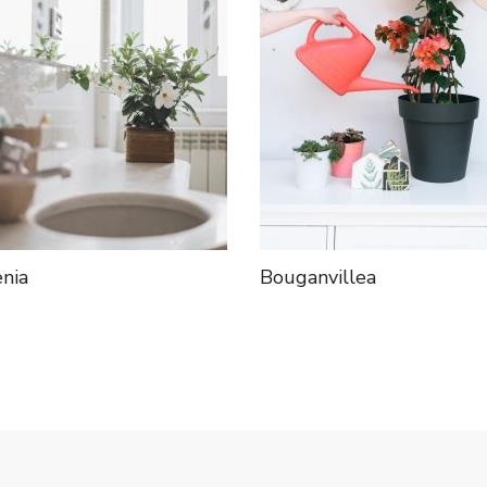
nia
Bouganvillea