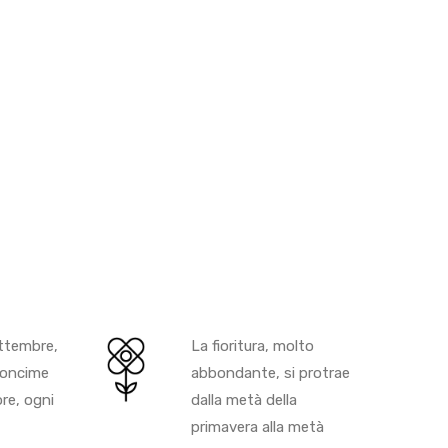
ttembre,
La fioritura, molto
 concime
abbondante, si protrae
ore, ogni
dalla metà della
primavera alla metà