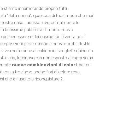
 stiamo innamorando proprio tutti.
anta "della nonna", qualcosa di fuori moda che mai
nostre case... adesso invece finalmente lo
in bellissime pubblicità di moda, nuovo
 del benessere e dei cosmetici. Diventa così
posizioni geoemtriche e nuovi equlibri di stile.
vive molto bene al calduccio, scegliete quindi un
nti d’aria, luminoso ma non esposto ai raggi solari.
create
nuove combinazioni di colori
, per cui
tà rossa troviamo anche fiori di colore rosa,
sì che è riuscito a riconquistarci?!