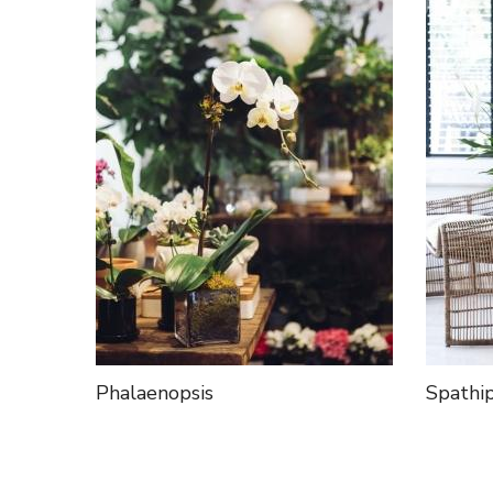
Phalaenopsis
Spathi