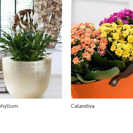
phyllum
Calandiva