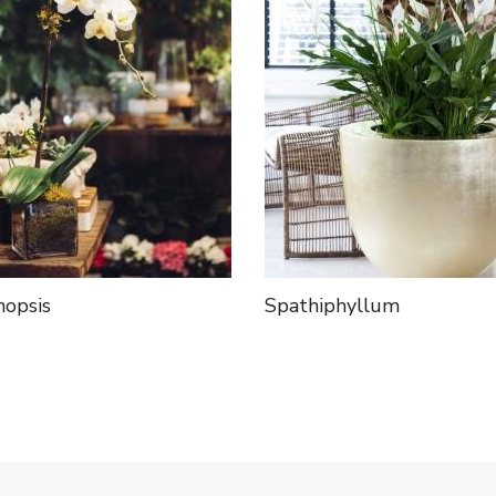
nopsis
Spathiphyllum