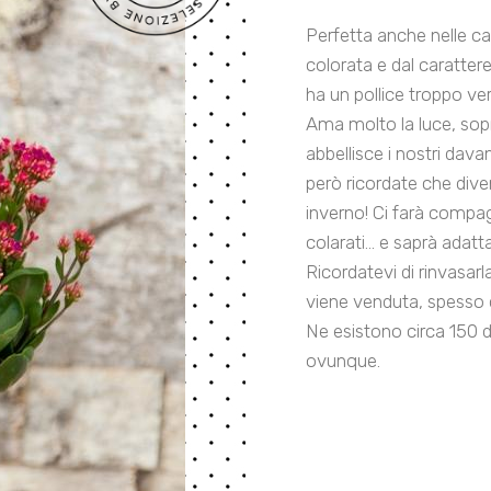
Perfetta anche nelle cas
colorata e dal caratter
ha un pollice troppo ver
Ama molto la luce, sopra
abbellisce i nostri dav
però ricordate che dive
inverno! Ci farà compagn
colarati... e saprà adat
Ricordatevi di rinvasarla
viene venduta, spesso d
Ne esistono circa 150 
ovunque.