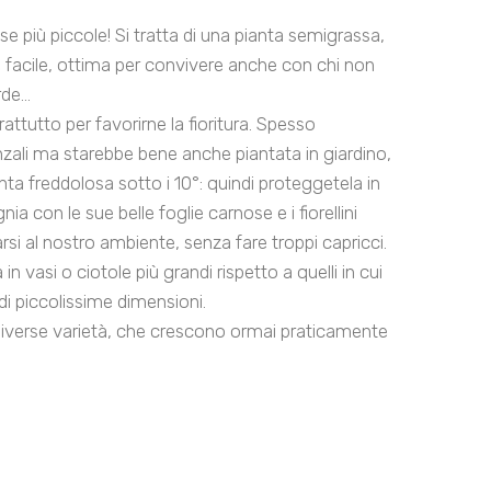
e più piccole! Si tratta di una pianta semigrassa,
e facile, ottima per convivere anche con chi non
de...
ttutto per favorirne la fioritura. Spesso
anzali ma starebbe bene anche piantata in giardino,
nta freddolosa sotto i 10°: quindi proteggetela in
ia con le sue belle foglie carnose e i fiorellini
tarsi al nostro ambiente, senza fare troppi capricci.
 in vasi o ciotole più grandi rispetto a quelli in cui
i piccolissime dimensioni.
diverse varietà, che crescono ormai praticamente