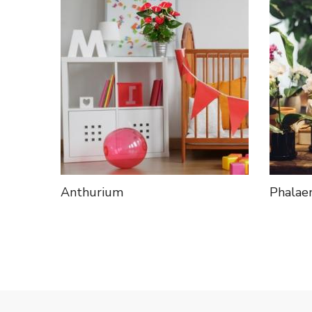
Anthurium
Phalae